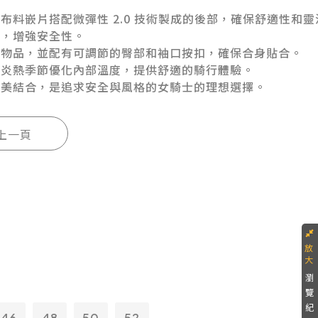
布料嵌片搭配微彈性 2.0 技術製成的後部，確保舒適性和
置，增強安全性。
放物品，並配有可調節的臀部和袖口按扣，確保合身貼合。
在炎熱季節優化內部溫度，提供舒適的騎行體驗。
完美結合，是追求安全與風格的女騎士的理想選擇。
瀏
覽
紀
46
48
50
52