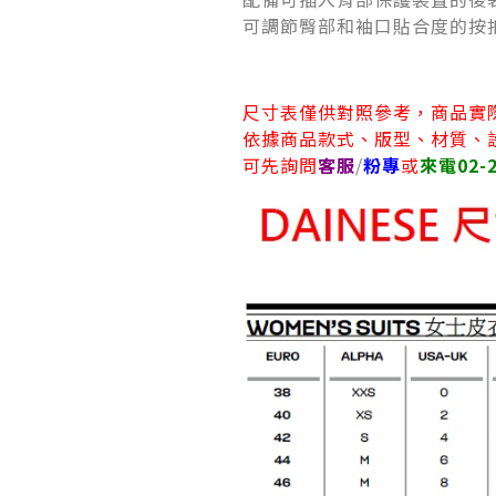
可調節臀部和袖口貼合度的按
尺寸表僅供對照參考，商品實
依據商品款式、版型、材質、
可先詢問
客服
/
粉專
或
來電02-2