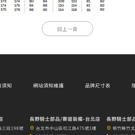
貨須知
網站須知維護
品牌尺寸表
店
長野騎士部品/賽道裝備-台北店
長野騎士部品
三段198號
location_on
台北市中山區松江路475號1樓
location_on
新竹縣竹北