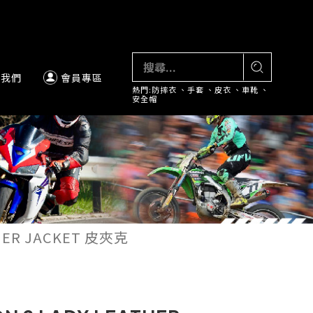
絡我們
會員專區
熱門:
防摔衣
、
手套
、
皮衣
、
車靴
、
安全帽
HER JACKET 皮夾克