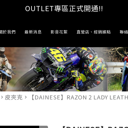
OUTLET專區正式開通!!
關於我們
最新消息
影音花絮
直營店、經銷據點
聯
皮夾克
【DAINESE】RAZON 2 LADY LEAT
vigate_next
navigate_next