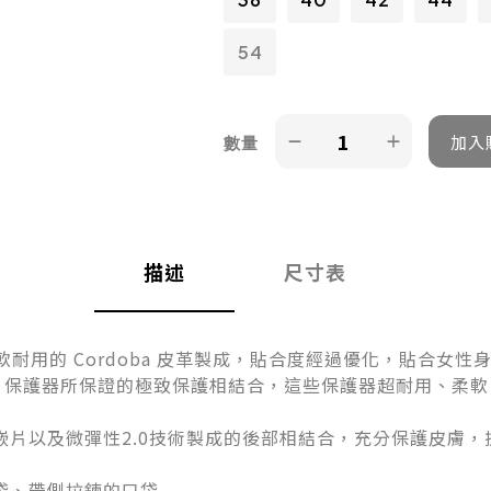
54
數量
描述
尺寸表
軟耐用的
Cordoba
皮革製成，貼合度經過優化，貼合女性
r
保護器所保證的極致保護相結合，這些保護器超耐用、柔軟
嵌片以及微彈性
2.0
技術製成的後部相結合，充分保護皮膚，
袋、帶側拉鍊的口袋