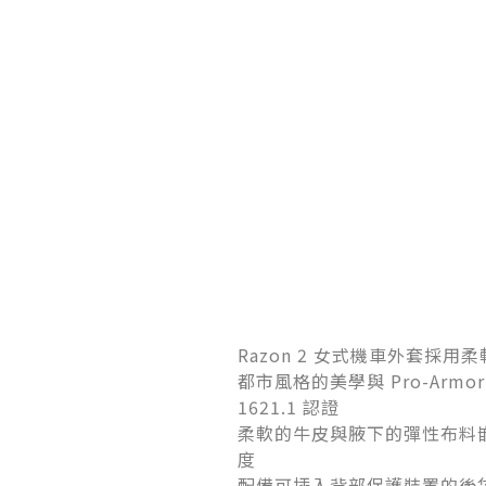
Razon 2
女式機車外套採用柔
都市風格的美學與
Pro-Armo
1621.1
認證
柔軟的牛皮與腋下的彈性布料
度
配備可插入背部保護裝置的後