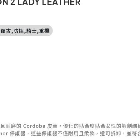
 2 LADY LEATHER
版,復古,防摔,騎士,重機
且耐磨的 Cordoba 皮革，優化的貼合度貼合女性的解剖結
Armor 保護器，這些保護器不僅耐用且柔軟，還可拆卸，並符合 