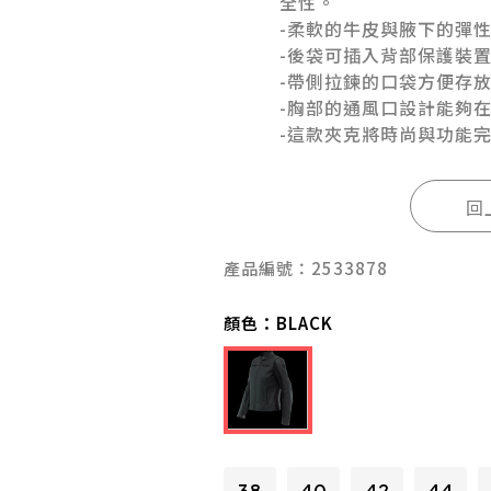
全性。
-柔軟的牛皮與腋下的彈性
-後袋可插入背部保護裝
-帶側拉鍊的口袋方便存
-胸部的通風口設計能夠
-這款夾克將時尚與功能
產品編號：2533878
顏色：
BLACK
38
40
42
44