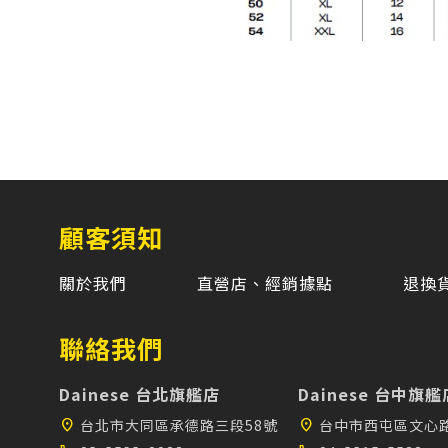
顧客須知
關於我們
直營店、經銷據點
退換
聯絡我們
Dainese 台北旗艦店
Dainese 台中旗艦
location_on
台北市大同區承德路三段58號
location_on
台中市西屯區文心路