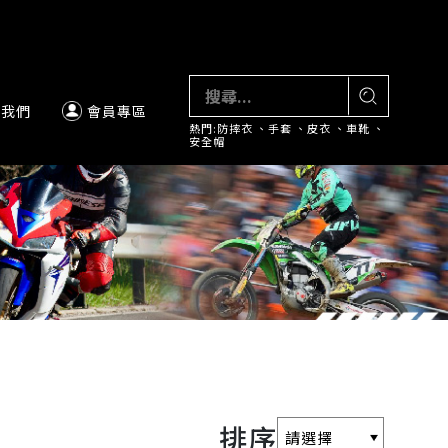
絡我們
會員專區
熱門:
防摔衣
、
手套
、
皮衣
、
車靴
、
安全帽
排序