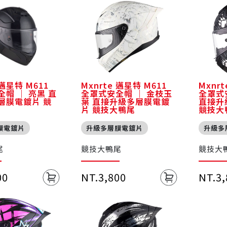
 邁星特 M611
Mxnrte 邁星特 M611
Mxnr
帽 ｜ 亮黑 直
全罩式安全帽 ｜ 金枝玉
全罩式
層膜電鍍片 競
葉 直接升級多層膜電鍍
直接升
片 競技大鴨尾
競技大
膜電鍍片
升級多層膜電鍍片
升級多
尾
競技大鴨尾
競技大
00
NT.3,800
NT.3