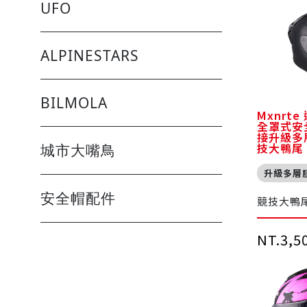
UFO
ALPINESTARS
BILMOLA
Mxnrte
全罩式安全
接升級多
技大鴨尾
城市大嘴鳥
升級多層
安全帽配件
競技大鴨
NT.3,5