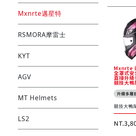
Mxnrte邁星特
RSMORA摩雷士
KYT
Mxnrte
全罩式安
AGV
直接升級
競技大鴨
升級多層
MT Helmets
競技大鴨
LS2
NT.3,8