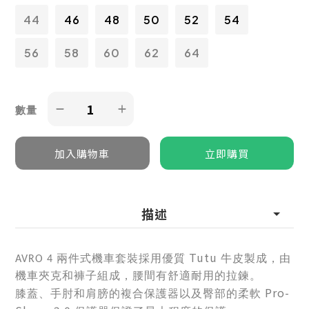
44
46
48
50
52
54
56
58
60
62
64
數量
描述
Tutu
兩件式機車套裝採用優質
牛皮製成，由
AVRO 4
機車夾克和褲子組成，腰間有舒適耐用的拉鍊。
Pro-
膝蓋、手肘和肩膀的複合保護器以及臀部的柔軟