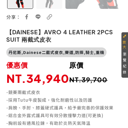
分享：
【DAINESE】AVRO 4 LEATHER 2PCS
SUIT 兩截式皮衣
丹尼斯,Dainese二截式皮衣,賽道,防摔,騎士,重機
瀏
覽
優惠價
原價
紀
錄
NT.34,940
NT.39,700
-競賽兩截式皮衣
-採用Tutu牛皮製成，強化耐磨性以及防護
-肩膀、手肘、膝蓋硬式護具，給予最完善的保護效果
-鋁合金外露式護具可有效分散撞擊力道(可更換)
-胸前設有通風拉鍊，有助於炎熱天氣降溫