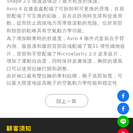
Shape 2.0
保護器保證了最大程度的保護。
Avro 4
在膝蓋處配備了可拆卸和可更換的滑塊，在肩
部配備了可互換的鋁板
，旨在在跌倒時支撐和促進滑
動，從而防止因抓地力而導致滾動的危險。位於肩部
和頸部的駝峰具有空氣動力學功能。
Avro 4
為了增加騎乘時的舒適度，
兩件式套裝在手臂
S1
內側、腹股溝和腿部背部區域配備了寬
彈性織物嵌
Microelastic 2.0
片，背部和手臂配備了
皮革嵌片，
增加了運動自由度，同時保持皮膚保護，胸部的通風
口可以使用拉鍊打開和調整。
由於袖口處有雙拉鍊的專利結構，靴子底部加寬，可
以最大限度地提高靴子的空氣動力學性能和穩定性
顧客須知