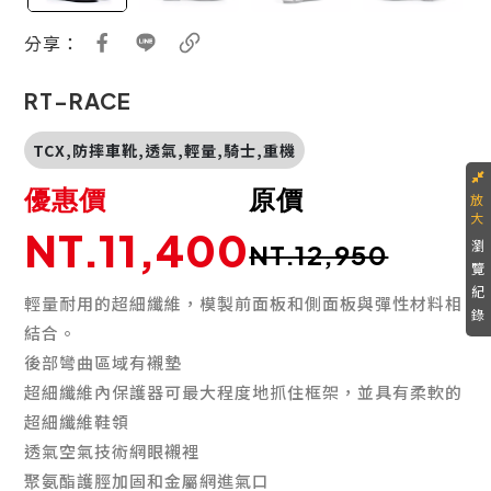
分享：
RT-RACE
TCX,防摔車靴,透氣,輕量,騎士,重機
優惠價
原價
NT.11,400
瀏
NT.12,950
覽
紀
輕量耐用的超細纖維，模製前面板和側面板與彈性材料相
錄
結合。
後部彎曲區域有襯墊
超細纖維內保護器可最大程度地抓住框架，並具有柔軟的
超細纖維鞋領
透氣空氣技術網眼襯裡
聚氨酯護脛加固和金屬網進氣口