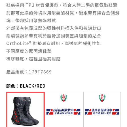
鞋底採用 TPU 材質保護帶，符合人體工學的聚氨酯鞋跟
前部可更換的滑塊採用聚氨酯材質，後跟帶有鎂合金側滑
塊，後部採用聚氨酯材質
外部帶有包覆成型的彈性材料插入件和拉鍊封口
鋁製微調節帶有利於脛骨加固裝置與腿部的貼合
OrthoLite® 鞋墊具有耐用、高透氣的緩衝性能
不同厚度的聚丙烯鞋墊
橡膠鞋底，超輕且極其耐磨
產品編號：179T7669
顏色：
BLACK/RED