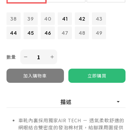
38
39
40
41
42
43
44
45
46
47
48
49
數量
描述
車靴內裏採用獨家AIR TECH － 透氣柔軟舒適的
網眼結合雙密度的發泡棉材質，給腳踝周圍提供