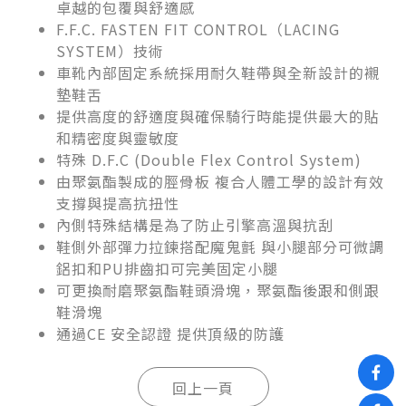
卓越的包覆與舒適感
F.F.C. FASTEN FIT CONTROL（LACING
SYSTEM）技術
車靴內部固定系統採用耐久鞋帶與全新設計的襯
墊鞋舌
提供高度的舒適度與確保騎行時能提供最大的貼
和精密度與靈敏度
特殊 D.F.C (Double Flex Control System)
由聚氨酯製成的脛骨板 複合人體工學的設計有效
支撐與提高抗扭性
內側特殊結構是為了防止引擎高溫與抗刮
鞋側外部彈力拉鍊搭配魔鬼氈 與小腿部分可微調
鋁扣和PU排齒扣可完美固定小腿
可更換耐磨聚氨酯鞋頭滑塊，聚氨酯後跟和側跟
鞋滑塊
通過CE 安全認證 提供頂級的防護