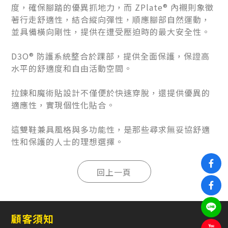
度，確保腳踏的優異抓地力，而 ZPlate® 內襯則象徵
著行走舒適性，結合縱向彈性，順應腳部自然運動，
並具備橫向剛性，提供在遭受壓迫時的最大安全性。
D3O® 防護系統整合於踝部，提供全面保護，保證高
水平的舒適度和自由活動空間。
拉鍊和魔術貼設計不僅便於快速穿脫，還提供優異的
適應性，實現個性化貼合。
這雙鞋兼具風格與多功能性，是那些尋求無妥協舒適
性和保護的人士的理想選擇。
顧客須知