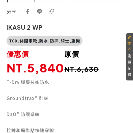
分享：
IKASU 2 WP
TCX,休閒車靴,防水,防摔,騎士,重機
優惠價
原價
瀏
覽
NT.5,840
NT.6,630
紀
錄
T-Dry 膜層技術防水。
Groundtrax® 鞋底
D3O® 防護系統
拉鍊和魔術貼快速穿脫