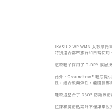
IKASU 2 WP WMN 
特別適合都市旅行和日常使用
這款鞋子採用了 T-DRY 
此外，Groundtrax® 
性，結合縱向彈性，能隨腳部
鞋款還整合了 D3O® 防護
拉鍊和魔術貼設計不僅讓穿脫