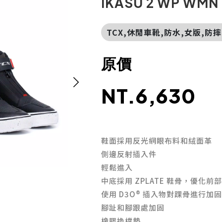
IKASU 2 WP WMN
TCX,休閒車靴,防水,女版,防摔
原價
NT.6,630
鞋面採用反光網眼布料和絨面革
側邊反射插入件
輕鬆進入
中底採用 ZPLATE 鞋骨，優化
使用 D3O® 插入物對踝骨進行加
腳趾和腳跟處加固
橡膠換檔墊