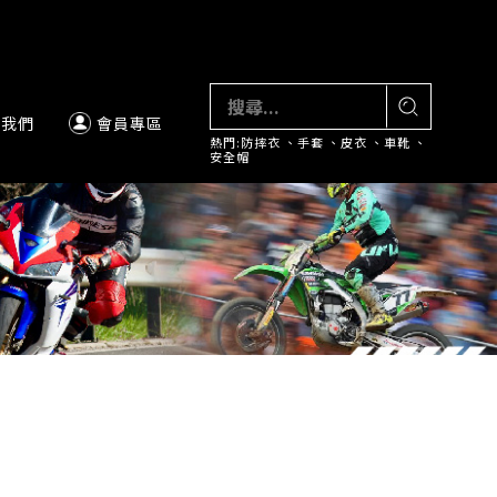
絡我們
會員專區
熱門:
防摔衣
、
手套
、
皮衣
、
車靴
、
安全帽