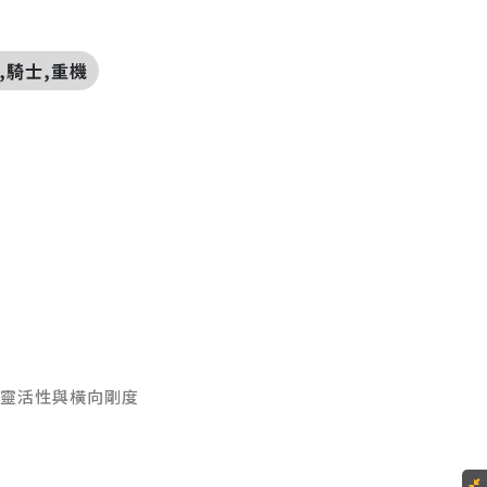
,騎士,重機
前部靈活性與橫向剛度
固