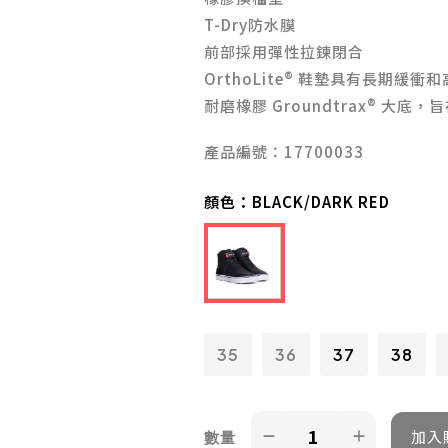
T-Dry防水膜
前部採用彈性拉鍊閉合
OrthoLite® 鞋墊具有長期緩衝
耐磨橡膠 Groundtrax® 大
產品編號：17700033
顏色：
BLACK/DARK RED
35
36
37
38
數量