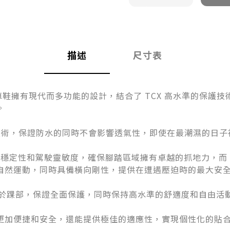
描述
尺寸表
女款摩托車鞋擁有現代而多功能的設計，結合了 TCX 高水準的保
。
膜層技術，保證防水的同時不會影響透氣性，即使在最潮濕的日
鞋底提供穩定性和駕駛靈敏度，確保腳踏區域擁有卓越的抓地力，而 Z
自然運動，同時具備橫向剛性，提供在遭遇壓迫時的最大安
技術於踝部，保證全面保護，同時保持高水準的舒適度和自由活
更加便捷和安全，還能提供極佳的適應性，實現個性化的貼