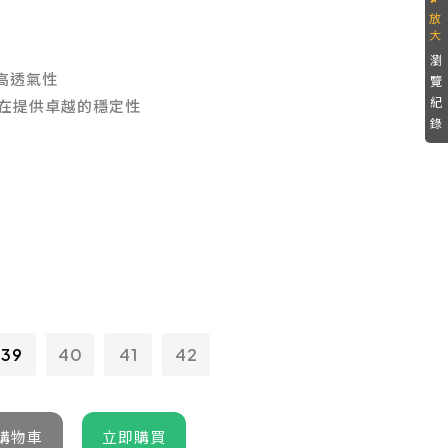
瀏
和高透氣性
覽
紀
底，旨在提供卓越的穩定性
錄
39
40
41
42