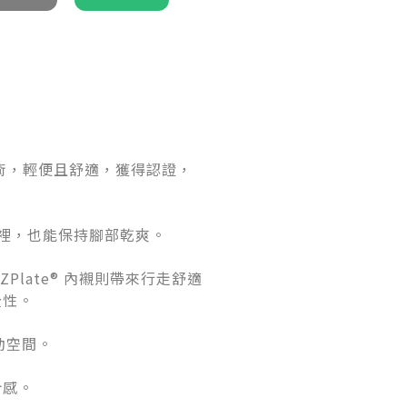
護技術，輕便且舒適，獲得認證，
子裡，也能保持腳部乾爽。
Plate® 內襯則帶來行走舒適
全性。
動空間。
合感。