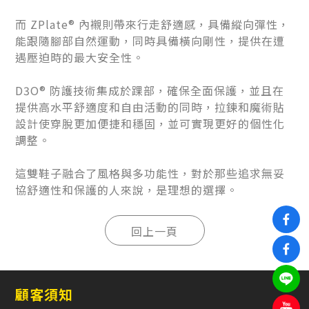
而 ZPlate® 內襯則帶來行走舒適感，具備縱向彈性，
能跟隨腳部自然運動，同時具備橫向剛性，提供在遭
遇壓迫時的最大安全性。
D3O® 防護技術集成於踝部，確保全面保護，並且在
提供高水平舒適度和自由活動的同時，拉鍊和魔術貼
設計使穿脫更加便捷和穩固，並可實現更好的個性化
調整。
這雙鞋子融合了風格與多功能性，對於那些追求無妥
協舒適性和保護的人來說，是理想的選擇。
顧客須知