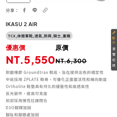
分享：
IKASU 2 AIR
TCX,休閒車靴,透氣,防摔,騎士,重機
優惠價
原價
瀏
覽
NT.5,550
NT.6,300
紀
錄
耐磨橡膠 Groundtrax 鞋底，旨在提供出色的穩定性
中底採用 ZPLATE 鞋骨，可優化正面靈活性和橫向剛度
Ortholite 鞋墊具有持久的緩衝性和高透氣性
反光嵌件，提高可見度
前部採用彈性拉鍊閉合
D3O腳踝加固
腳趾和腳跟處加固