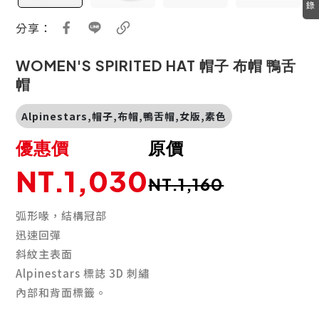
錄
分享：
WOMEN'S SPIRITED HAT 帽子 布帽 鴨舌
帽
Alpinestars,帽子,布帽,鴨舌帽,女版,素色
優惠價
原價
NT.1,030
NT.1,160
弧形喙，結構冠部
迅速回彈
斜紋主表面
Alpinestars 標誌 3D 刺繡
內部和背面標籤。