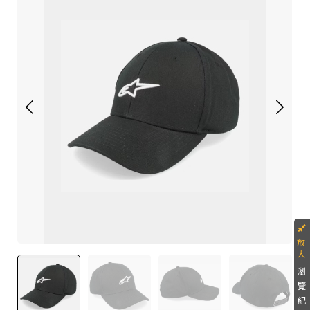
瀏
覽
紀