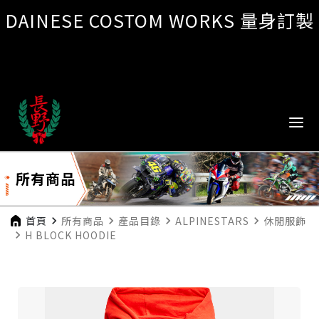
DAINESE COSTOM WORKS 量身訂製
所有商品
首頁
navigate_next
所有商品
navigate_next
產品目錄
navigate_next
ALPINESTARS
navigate_next
休閒服飾
navigate_next
H BLOCK HOODIE