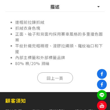
描述
連帽前拉鍊抓絨
抓絨衣身色塊
正面、袖子和背面均採用賽車風格的多重撞色圖
案
平紋針織兜帽襯裡、浸膠拉繩頭、羅紋袖口和下
擺
內部主標籤和外部標籤品牌
80% 棉/20% 滌綸
顧客須知