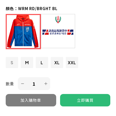
顏色：
WRM RD/BRGHT BL
S
M
L
XL
XXL
數量