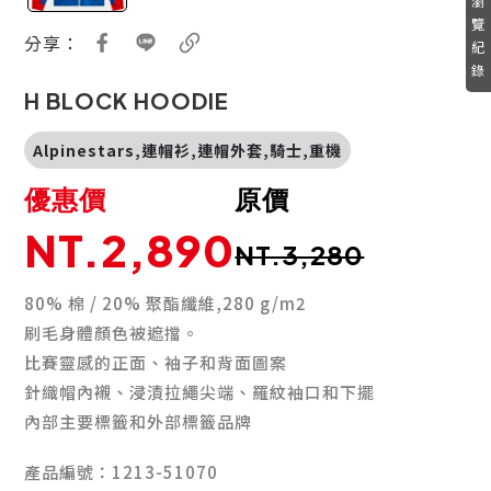
瀏
覽
分享：
紀
錄
H BLOCK HOODIE
Alpinestars,連帽衫,連帽外套,騎士,重機
優惠價
原價
NT.2,890
NT.3,280
80% 棉 / 20% 聚酯纖維,280 g/m2
刷毛身體顏色被遮擋。
比賽靈感的正面、袖子和背面圖案
針織帽內襯、浸漬拉繩尖端、羅紋袖口和下擺
內部主要標籤和外部標籤品牌
產品編號：1213-51070