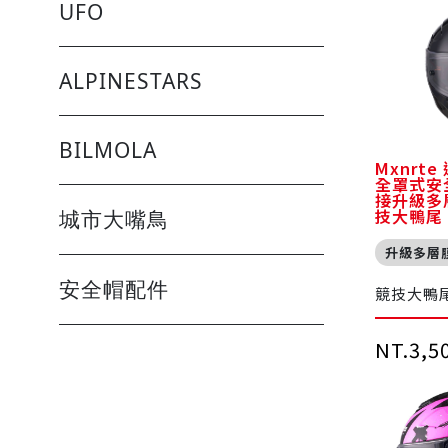
UFO
ALPINESTARS
BILMOLA
Mxnrte
全罩式安全
接升級多
技大鴨尾
城市大嘴鳥
升級多層
安全帽配件
競技大鴨
NT.3,5