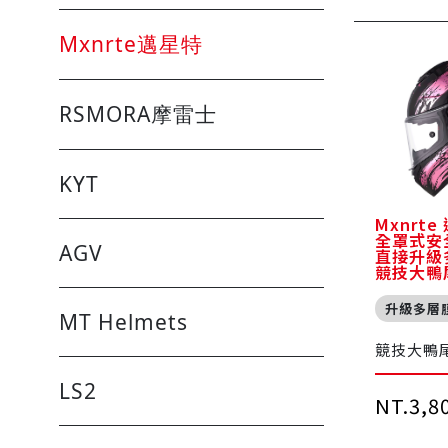
Mxnrte邁星特
RSMORA摩雷士
KYT
Mxnrte
全罩式安
AGV
直接升級
競技大鴨
升級多層
MT Helmets
競技大鴨
LS2
NT.3,8