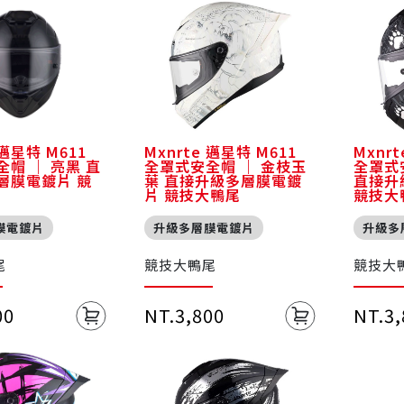
 邁星特 M611
Mxnrte 邁星特 M611
Mxnr
帽 ｜ 亮黑 直
全罩式安全帽 ｜ 金枝玉
全罩式
層膜電鍍片 競
葉 直接升級多層膜電鍍
直接升
片 競技大鴨尾
競技大
膜電鍍片
升級多層膜電鍍片
升級多
尾
競技大鴨尾
競技大
00
NT.3,800
NT.3