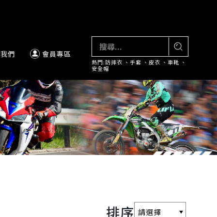
絡我們
會員專區
熱門:
防摔衣
、
手套
、
皮衣
、
車靴
、
安全帽
排序