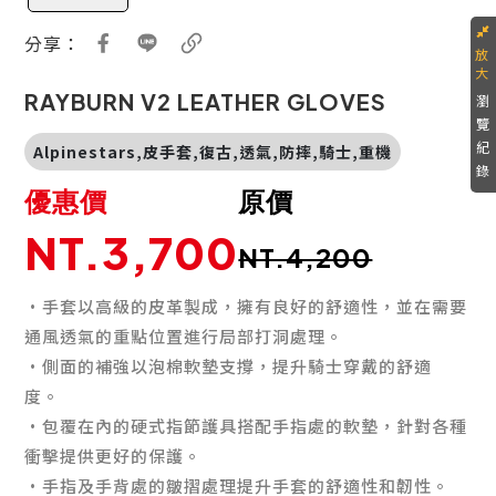
分享：
RAYBURN V2 LEATHER GLOVES
瀏
覽
紀
Alpinestars,皮手套,復古,透氣,防摔,騎士,重機
錄
優惠價
原價
NT.3,700
NT.4,200
·手套以高級的皮革製成，擁有良好的舒適性，並在需要
通風透氣的重點位置進行局部打洞處理。
·側面的補強以泡棉軟墊支撐，提升騎士穿戴的舒適
度。
·包覆在內的硬式指節護具搭配手指處的軟墊，針對各種
衝擊提供更好的保護。
·手指及手背處的皺摺處理提升手套的舒適性和韌性。