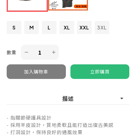
S
M
L
XL
XXL
3XL
數量
描述
- 指關節硬護具設計
- 採用羊皮設計，質地柔軟且能打造出復古美感
- 打洞設計，保持良好的通風效果