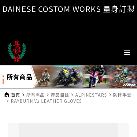
DAINESE COSTOM WORKS 量身訂製
所有商品
首頁
navigate_next
所有商品
navigate_next
產品目錄
navigate_next
ALPINESTARS
navigate_next
防摔手套
navigate_next
RAYBURN V2 LEATHER GLOVES