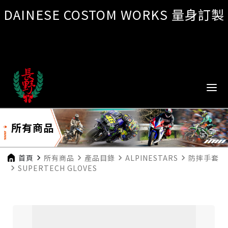
DAINESE COSTOM WORKS 量身訂製
所有商品
首頁
navigate_next
所有商品
navigate_next
產品目錄
navigate_next
ALPINESTARS
navigate_next
防摔手套
navigate_next
SUPERTECH GLOVES