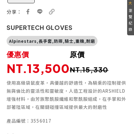
瀏
分享：
覽
紀
SUPERTECH GLOVES
錄
Alpinestars,長手套,防摔,騎士,重機,耐磨
優惠價
原價
NT.13,500
NT.15,330
使用高級袋鼠皮革，具優越的舒適性，為騎乘的控制提供
無與倫比的靈活性和靈敏度，人造工程設計的ARSHIELD
增強材料，由芳族聚酰胺纖維和聚酰胺組成，在手掌和外
部著陸區域，在關鍵碰撞區域提供最大的耐磨性
產品編號：3556017