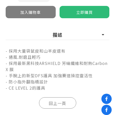
描述
-
採用大量袋鼠皮和山羊皮還有
-
通風.耐磨且輕巧
-
採用最新黑科技ARSHIELD 芳綸纖維和耐熱Carbon
X 膜
-
手腕上的新型DFS護具 加強賽道操控靈活性
-
防小指外翻指橋設計
-
CE LEVEL 2的護具