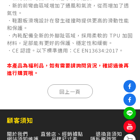
．新的前彎曲區域增加了通風和氣流，從而增加了透
氣性。
．鞋跟板滑塊設計在發生碰撞時提供更高的滑動性能
和保護。
．內靴配備全新的外腳趾區域，採用柔軟的 TPU 加固
材料，足部能有更好的保護、穩定性和緩衝。
．CE 認證。以下標準適用：CE EN13634:2017。
本產品為福利品，如有需要請詢問貨況，確認過後再
進行購買哦。
顧客須知
關於我們
直營店、經銷據點
退換貨須知
網站須知維護
品牌尺寸表
隱私權政策