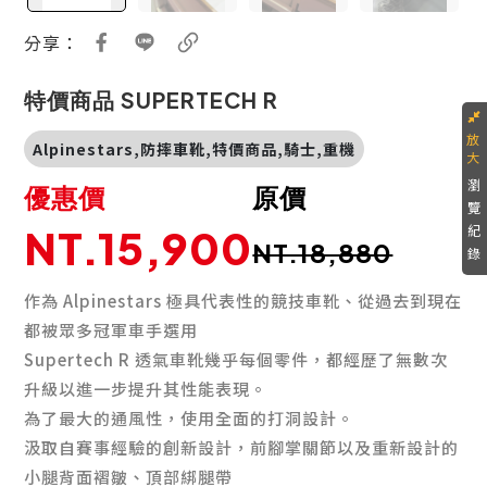
分享：
特價商品 SUPERTECH R
Alpinestars,防摔車靴,特價商品,騎士,重機
瀏
優惠價
原價
覽
NT.15,900
紀
NT.18,880
錄
作為 Alpinestars 極具代表性的競技車靴、從過去到現在
都被眾多冠軍車手選用
Supertech R 透氣車靴幾乎每個零件，都經歷了無數次
升級以進一步提升其性能表現。
為了最大的通風性，使用全面的打洞設計。
汲取自賽事經驗的創新設計，前腳掌關節以及重新設計的
小腿背面褶皺、頂部綁腿帶