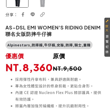
分享：
AS-DSL EMI WOMEN'S RIDING DENIM
聯名女版防摔牛仔褲
瀏
覽
Alpinestars,防摔褲,牛仔褲,女版,防摔,騎士,重機
紀
錄
優惠價
原價
NT.8,360
NT.9,500
採用彈性丹寧布料，兼具舒適與耐磨。
專為女性體型設計的修身剪裁，更貼合身形。
內建 CE 認證 Nucleon Flex Plus 膝部護具，提供
有效防護。
膝蓋內層加強芳綸纖維，提升抗磨耐用性。