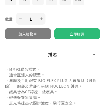
數量
描述
．
MM93聯名樣式
。
．適合亞洲人的版型。
．肩膀及手肘配有 BIO FLEX PLUS 內置護具（可拆
除），胸部及背部可另購 NUCLEON 護具。
．
護具皆為CE認證一級護具
。
．
輕薄好穿無負擔
。
．
反光條提高夜間辨識度
，騎行更安全。