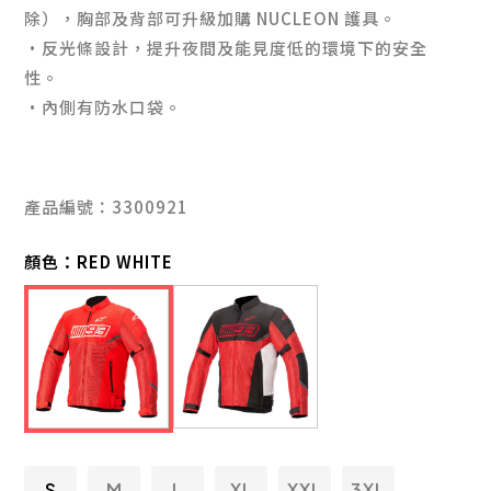
除），胸部及背部可升級加購 NUCLEON 護具。
·反光條設計，提升夜間及能見度低的環境下的安全
性。
·內側有防水口袋。
產品編號：3300921
顏色：
RED WHITE
S
M
L
XL
XXL
3XL