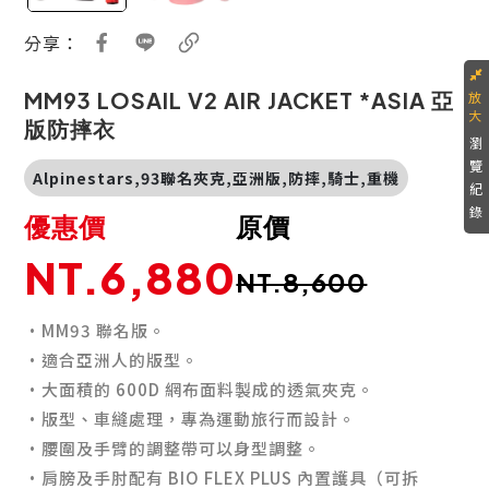
分享：
MM93 LOSAIL V2 AIR JACKET *ASIA 亞
版防摔衣
瀏
覽
Alpinestars,93聯名夾克,亞洲版,防摔,騎士,重機
紀
錄
優惠價
原價
NT.6,880
NT.8,600
·MM93 聯名版。
·適合亞洲人的版型。
·大面積的 600D 網布面料製成的透氣夾克。
·版型、車縫處理，專為運動旅行而設計。
·腰圍及手臂的調整帶可以身型調整。
·肩膀及手肘配有 BIO FLEX PLUS 內置護具（可拆