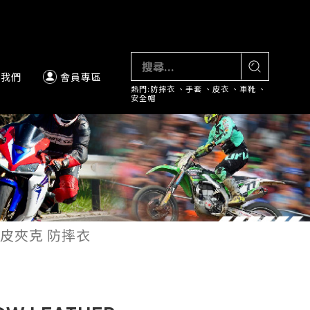
絡我們
會員專區
熱門:
防摔衣
、
手套
、
皮衣
、
車靴
、
安全帽
ET 皮夾克 防摔衣