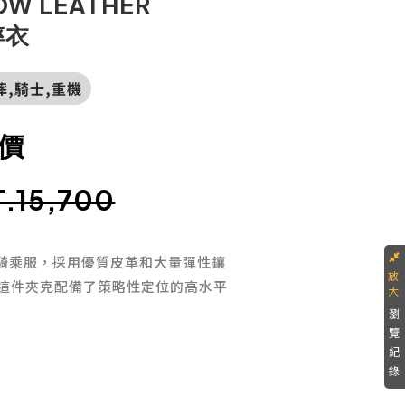
LOW LEATHER
摔衣
防摔,騎士,重機
價
T.15,700
的運動騎乘服，採用優質皮革和大量彈性鑲
這件夾克配備了策略性定位的高水平
瀏
覽
紀
錄