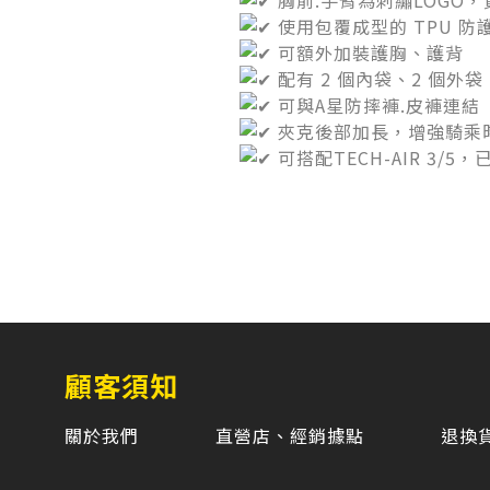
胸前.手臂為刺繡LOGO
使用包覆成型的 TPU 防
可額外加裝護胸、護背
配有 2 個內袋、2 個外袋
可與A星防摔褲.皮褲連結
夾克後部加長，增強騎乘
可搭配TECH-AIR 3/
顧客須知
關於我們
直營店、經銷據點
退換