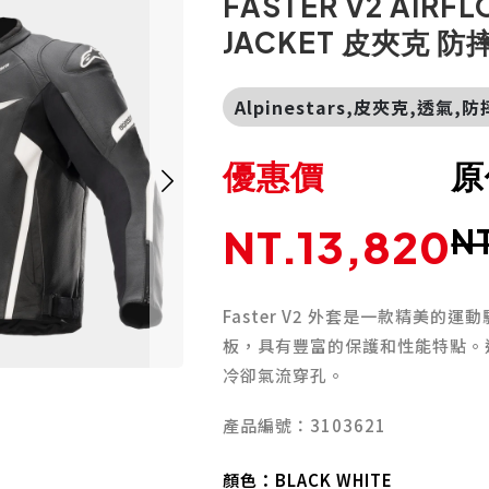
FASTER V2 AIRF
JACKET 皮夾克 防
Alpinestars,皮夾克,透氣,
優惠價
原
NT.13,820
N
Faster V2 外套是一款精美
板，具有豐富的保護和性能特點。
冷卻氣流穿孔。
產品編號：3103621
顏色：
BLACK WHITE