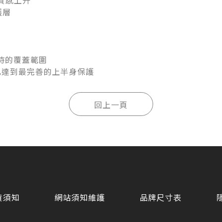
，質感上升
護層
時的覆蓋範圍
5，已達到最完善的上半身保護
貨須知
網站須知維護
品牌尺寸表