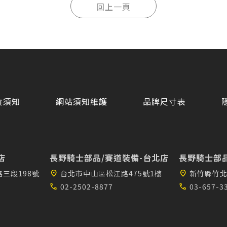
貨須知
網站須知維護
品牌尺寸表
店
長野騎士部品/賽道裝備-台北店
長野騎士部品
三段198號
location_on
台北市中山區松江路475號1樓
location_on
新竹縣竹北
call
02-2502-8877
call
03-657-3