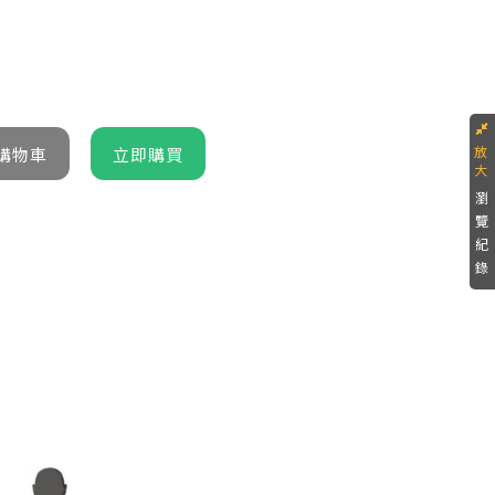
瀏
覽
紀
錄