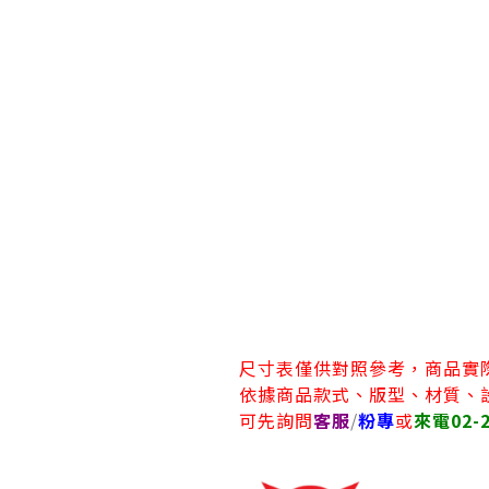
尺寸表僅供對照參考，商品實
依據商品款式、版型、材質、
可先詢問
客服
/
粉專
或
來電02-2