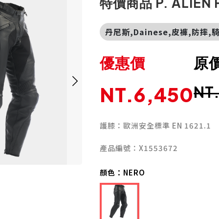
特價商品 P. ALIEN 
丹尼斯,Dainese,皮褲,防摔
優惠價
原
NT.6,450
NT
護膝：歐洲安全標準 EN 1621.1
產品編號：X1553672
顏色：
NERO