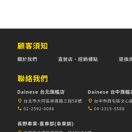
顧客須知
關於我們
直營店、經銷據點
退換
聯絡我們
Dainese 台北旗艦店
Dainese 台中旗艦
location_on
台北市大同區承德路三段58號
location_on
台中市西屯區文心路
call
02-2592-0088
call
04-2315-5588
長野車業-重車部(阜東釧)