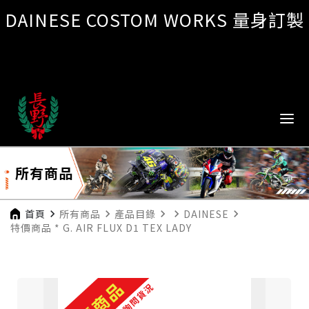
DAINESE COSTOM WORKS 量身訂製
所有商品
首頁
navigate_next
所有商品
navigate_next
產品目錄
navigate_next
navigate_next
DAINESE
navigate_next
特價商品 * G. AIR FLUX D1 TEX LADY