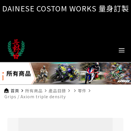
DAINESE COSTOM WORKS 量身訂製
所有商品
首頁
navigate_next
所有商品
navigate_next
產品目錄
navigate_next
navigate_next
零件
navigate_next
Grips / Axiom triple density