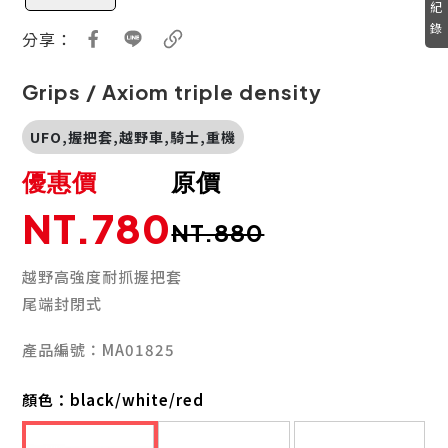
紀
錄
分享：
Grips / Axiom triple density
UFO,握把套,越野車,騎士,重機
優惠價
原價
NT.780
NT.880
越野高強度耐抓握把套
尾端封閉式
產品編號：MA01825
顏色：
black/white/red