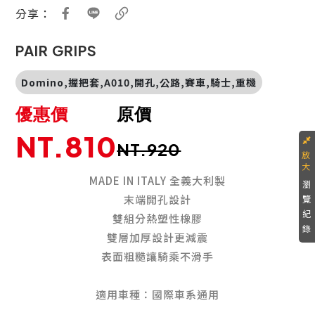
分享：
PAIR GRIPS
Domino,握把套,A010,開孔,公路,賽車,騎士,重機
優惠價
原價
NT.810
NT.920
MADE IN ITALY 全義大利製
瀏
末端開孔設計
覽
紀
雙組分熱塑性橡膠
錄
雙層加厚設計更減震
表面粗糙讓騎乘不滑手
適用車種：國際車系通用