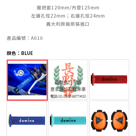
握把套120mm/內管125mm
左邊孔徑22mm；右邊孔徑24mm
義大利原廠原裝進口
產品編號：A010
顏色：
BLUE