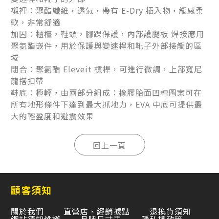
襯裡：聚酯纖維，透氣，帶有 E-Dry 插入物，觸感柔
軟，非常舒適
加固：櫃檯，鞋頭，腳踝保護，內部護腿板 焊接應用
聚氨酯嵌件，用於保護與變速桿和靴子外部接觸的區
域
閉合：聚氨酯 Eleveit 槓桿，可進行微調，上部寬尼
龍搭扣帶
鞋底：極輕，由兩部分組成：橡膠胎面凹槽圖案可在
所有地形條件下達到最大抓地力，EVA 中底可提供最
大的輕盈度和避震效果
顧客須知
關於我們
直營店、經銷據點
退換貨須知
網站須知維護
品牌尺寸表
隱私權政策