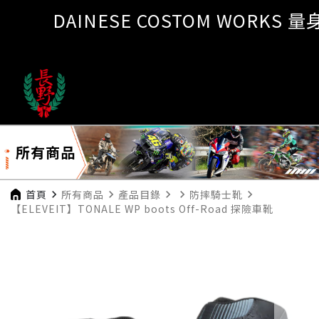
DAINESE COSTOM WORKS 
所有商品
首頁
navigate_next
所有商品
navigate_next
產品目錄
navigate_next
navigate_next
防摔騎士靴
navigate_next
【ELEVEIT】TONALE WP boots Off-Road 探險車靴