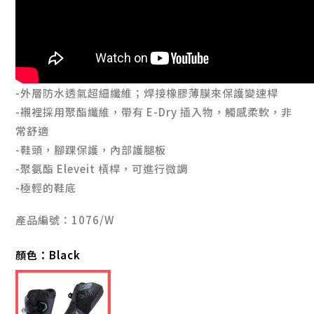
-外層防水透氣超細纖維；焊接橡膠薄膜來保護變速桿
-襯裡採用聚酯纖維，帶有 E-Dry 插入物，觸感柔軟，非
常舒適
-鞋頭，腳踝保護，內部護腿板
-聚氨酯 Eleveit 槓桿，可進行微調
-極輕的鞋底
產品編號：1076/W
顏色：
Black