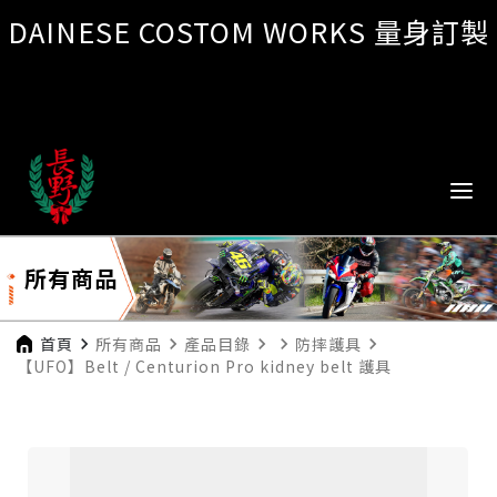
DAINESE COSTOM WORKS 量身訂製
所有商品
首頁
navigate_next
所有商品
navigate_next
產品目錄
navigate_next
navigate_next
防摔護具
navigate_next
【UFO】Belt / Centurion Pro kidney belt 護具