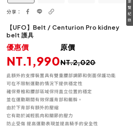
瀏
覽
分享：
紀
錄
【UFO】Belt / Centurion Pro kidney
belt 護具
優惠價
原價
NT.1,990
NT.2,020
此額外的支撐裝置具有雙重腰部調節和側面保護功能
可在不限制運動的情況下提供穩定性
確保脊椎和腰部區域保持直立位置的穩定
並在運動期間有效保護背部和軀幹。
由於下背部有額外的壓縮
它有助於減輕肌肉和關節的壓力
防止受傷 提高運動表現並提高騎手的安全性