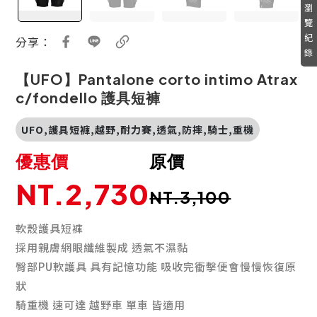
瀏
覽
紀
分享：
錄
【UFO】Pantalone corto intimo Atrax
c/fondello 護具短褲
UFO,護具短褲,越野,耐力賽,透氣,防摔,騎士,重機
優惠價
原價
NT.2,730
NT.3,100
軟殼護具短褲
採用親膚網眼纖維製成 透氣不濕黏
臀部PU軟護具 具有記憶功能 吸收完衝擊便會慢慢恢復原
狀
騎重機 速可達 越野車 單車 皆適用