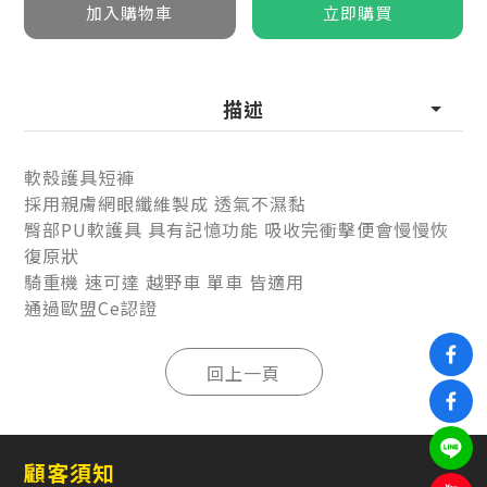
描述
軟殼護具短褲
採用親膚網眼纖維製成 透氣不濕黏
臀部PU軟護具 具有記憶功能 吸收完衝擊便會慢慢恢
復原狀
騎重機 速可達 越野車 單車 皆適用
通過歐盟Ce認證
顧客須知