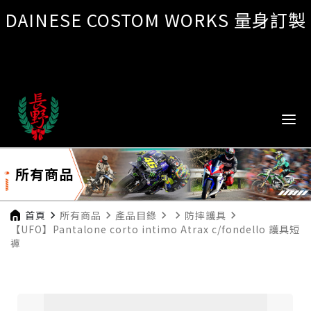
DAINESE COSTOM WORKS 量身訂製
所有商品
首頁
navigate_next
所有商品
navigate_next
產品目錄
navigate_next
navigate_next
防摔護具
navigate_next
【UFO】Pantalone corto intimo Atrax c/fondello 護具短
褲