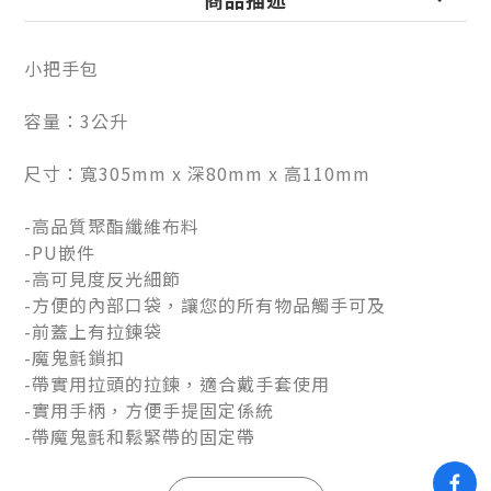
小把手包
容量：3公升
尺寸：寬305mm x 深80mm x 高110mm
-高品質聚酯纖維布料
-PU嵌件
-高可見度反光細節
-方便的內部口袋，讓您的所有物品觸手可及
-前蓋上有拉鍊袋
-魔鬼氈鎖扣
-帶實用拉頭的拉鍊，適合戴手套使用
-實用手柄，方便手提固定係統
-帶魔鬼氈和鬆緊帶的固定帶