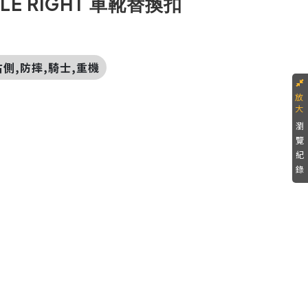
KLE RIGHT 車靴替換扣
,右側,防摔,騎士,重機
瀏
覽
紀
錄