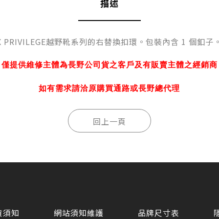
描述
X PRIVILEGE越野靴系列的右替換扣環。包裝內含 1 個釦子
僅提供維修主體為長野公司貨之客戶及有販賣主體之經銷商
如有需求請洽原購買通路或長野總代理
貨須知
網站須知維護
品牌尺寸表