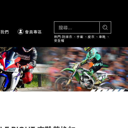
絡我們
會員專區
熱門:
防摔衣
、
手套
、
皮衣
、
車靴
、
安全帽