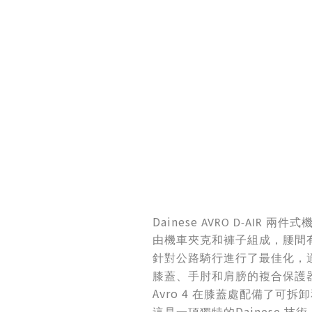
Dainese
兩件式
AVRO D-AIR
由機車夾克和褲子組成，腰間
針對公路騎行進行了最佳化，
膝蓋、手肘和肩膀的複合保護
Avro 4
在膝蓋處配備了可拆卸
Dainese