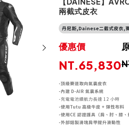
【DAINESE】AVRO 
兩截式皮衣
丹尼斯,Dainese二截式皮衣,
優惠價
NT.65,830
N
-頂級賽道取向氣囊皮衣
-內建 D-
AIR 氣囊系統
-充電電池續航力長達 12 小時
-使用Tutu 高級牛皮 + 彈性布料
-使用CE 認證護具（肩、肘、膝、
-外部鋁製滑塊肩甲提升滑動性