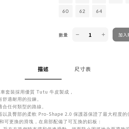
60
62
64
數量
描述
尺寸表
Tutu
機車套裝採用優質
牛皮製成，
有舒適耐用的拉鍊。
適合任何類型的路線。
Pro-Shape 2.0
器以及臀部的柔軟
保護器保證了最大程度的
和可更換的滑塊，在肩部配備了可互換的鋁板：