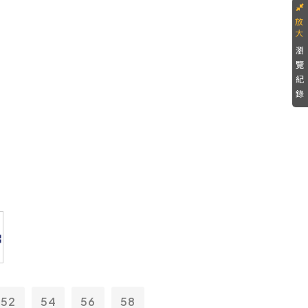
瀏
覽
紀
錄
52
54
56
58