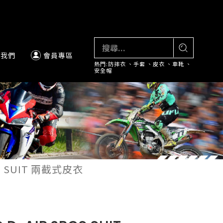
絡我們
會員專區
熱門:
防摔衣
、
手套
、
皮衣
、
車靴
、
安全帽
CS SUIT 兩截式皮衣