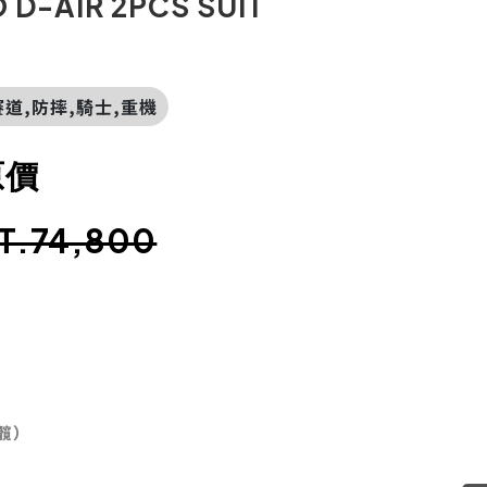
D-AIR 2PCS SUIT
賽道,防摔,騎士,重機
原價
T.74,800
髖）