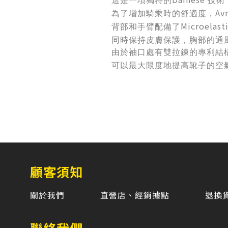
這是一項獨特的
技術
Av
為了增加騎乘時的舒適度，
Microelast
背部和手臂配備了
同時保持皮膚保護，胸部的通
由於袖口處有雙拉鍊的專利結
可以最大限度地提高靴子的空
顧客須知
關於我們
直營店、經銷據點
退換
聯絡我們