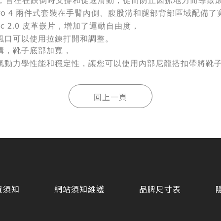
，旨在在跌倒時支撐和促進滑動，從而防止因抓地力而導致
ro 4
兩件式套裝在手臂內側、腹股溝和腿部背部區域配備了
ic 2.0
皮革嵌片，增加了運動自由度，
風口可以使用拉鍊打開和調整。
構，靴子底部加寬，
氣動力學性能和穩定性，讓您可以使用內部尼龍搭扣帶將靴子
貨須知
網站須知維護
品牌尺寸表