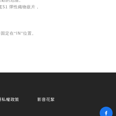
滾動的危險。
S1
寬
彈性織物嵌片，
IN
固定在“
”位置。
隱私權政策
影音花絮