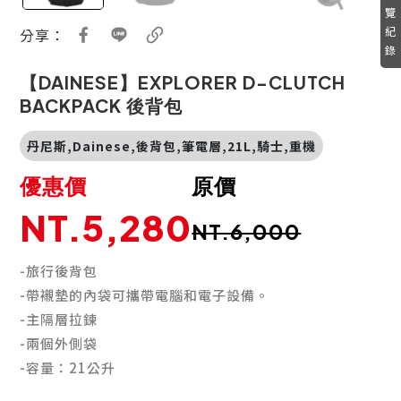
覽
紀
分享：
錄
【DAINESE】EXPLORER D-CLUTCH
BACKPACK 後背包
丹尼斯,Dainese,後背包,筆電層,21L,騎士,重機
優惠價
原價
NT.5,280
NT.6,000
-旅行後背包
-帶襯墊的內袋可攜帶電腦和電子設備。
-主隔層拉鍊
-兩個外側袋
-容量：21公升