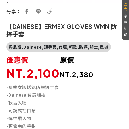
分享：
瀏
覽
【DAINESE】ERMEX GLOVES WMN 防
紀
摔手套
錄
丹尼斯,Dainese,短手套,女版,新款,防摔,騎士,重機
優惠價
原價
NT.2,100
NT.2,380
-夏季女版透氣防摔短手套
-Dainese 智慧觸控
-軟插入物
-可調式袖口帶
-彈性插入物
-預彎曲的手指