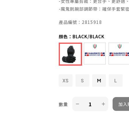
-女性專屬剪裁：更合手、更舒適
-魔鬼氈腕部調節帶：確保手套緊
產品編號：2815918
顏色：
BLACK/BLACK
XS
S
M
L
數量