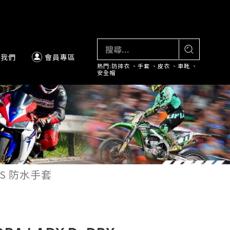
絡我們
會員專區
熱門:
防摔衣
、
手套
、
皮衣
、
車靴
、
安全帽
VES 防水手套