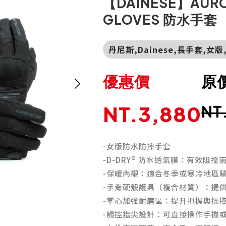
【DAINESE】AURO
GLOVES 防水手套
丹尼斯,Dainese,長手套,女
優惠價
原
NT.3,880
NT
-女版防水防摔手套
-D-DRY® 防水透氣膜：有效阻
-保暖內襯：適合冬季或寒冷地區
-手背硬殼護具（複合材質）：提供
-掌心加強耐磨區：提升抓握與操
-觸控指尖設計：可直接操作手機