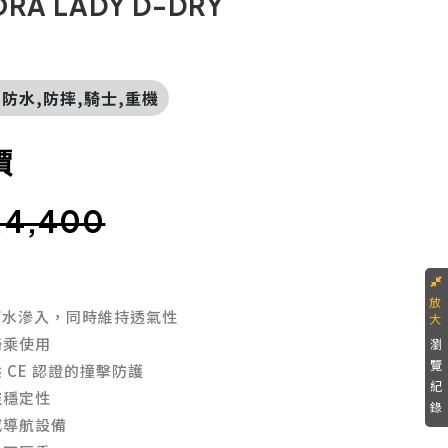
RA LADY D-DRY
版,防水,防摔,騎士,重機
價
.4,400
擋雨水滲入，同時維持透氣性
騎乘使用
瀏
覽
 CE 認證的撞擊防護
紀
控穩定性
錄
或導航設備