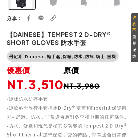
分享：
【DAINESE】TEMPEST 2 D-DRY®
瀏
SHORT GLOVES 防水手套
覽
紀
錄
丹尼斯,Dainese,短手套,保暖,防水,防摔,騎士,重機
優惠價
原價
NT.3,510
NT.3,980
-短版防水防摔手套
D-Dry®
Fiberfill
-短款冬季旅行手套採用
薄膜和
保暖襯
裡–
舒適、防水，非常適合應對冬季和中期的任何條件。
Tempest 2 D-Dry®
-防水、舒適和現代是極其多功能的
Short
Thermal
加墊保暖手套的特點，非常適合日常使