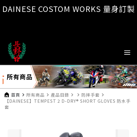
DAINESE COSTOM WORKS 量身訂製
所有商品
首頁
navigate_next
所有商品
navigate_next
產品目錄
navigate_next
navigate_next
防摔手套
navigate_next
【DAINESE】TEMPEST 2 D-DRY® SHORT GLOVES 防水手
套