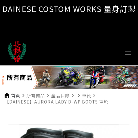
DAINESE COSTOM WORKS 量身訂製
所有商品
首頁
navigate_next
所有商品
navigate_next
產品目錄
navigate_next
navigate_next
車靴
navigate_next
【DAINESE】AURORA LADY D-WP BOOTS 車靴