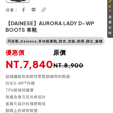
分享：
瀏
覽
【DAINESE】AURORA LADY D-WP
紀
BOOTS 車靴
錄
丹尼斯,Dainese,多功能車靴,防水,女版,防摔,騎士,重機
優惠價
原價
NT.7,840
NT.8,900
超細纖維和高韌性聚酰胺織物的鞋面
防水D-WP®內襯
TPU變速桿護罩
側邊及後方反光條設計
差異化設計的橡膠鞋底
腳踝上的硬質鞋墊