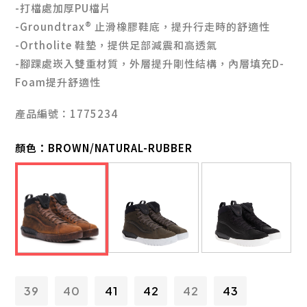
-打檔處加厚PU檔片
-Groundtrax® 止滑橡膠鞋底，提升行走時的舒適性
-Ortholite 鞋墊，提供足部減震和高透氣
-腳踝處崁入雙重材質，外層提升剛性結構，內層填充D-
Foam提升舒適性
產品編號：1775234
顏色：
BROWN/NATURAL-RUBBER
39
40
41
42
42
43