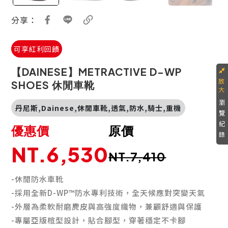
分享：
可享紅利回饋
【DAINESE】METRACTIVE D-WP
SHOES 休閒車靴
瀏
丹尼斯,Dainese,休閒車靴,透氣,防水,騎士,重機
覽
紀
優惠價
原價
錄
NT.6,530
NT.7,410
-休閒防水車靴
-採用全新D-WP™防水專利技術，全天候應對突變天氣
-外層為柔軟耐磨麂皮與高強度織物，兼顧舒適與保護
-專屬亞版楦型設計，貼合腳型，穿著穩定不卡腳