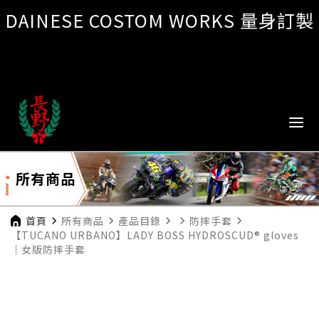
DAINESE COSTOM WORKS 量身訂製
所有商品
首頁
navigate_next
所有商品
navigate_next
產品目錄
navigate_next
navigate_next
防摔手套
navigate_next
【TUCANO URBANO】LADY BOSS HYDROSCUD® gloves
｜女版防摔手套