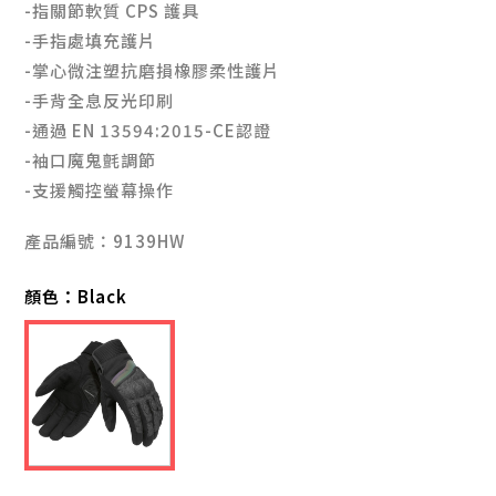
-指關節軟質 CPS 護具
-手指處填充護片
-掌心微注塑抗磨損橡膠柔性護片
-手背全息反光印刷
-通過 EN 13594:2015-CE認證
-袖口魔鬼氈調節
-支援觸控螢幕操作
產品編號：9139HW
顏色：
Black