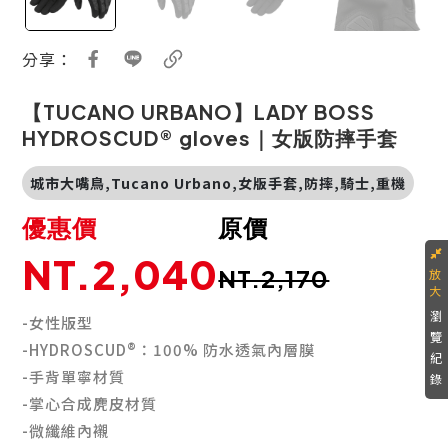
分享：
【TUCANO URBANO】LADY BOSS
HYDROSCUD® gloves｜女版防摔手套
城市大嘴鳥,Tucano Urbano,女版手套,防摔,騎士,重機
優惠價
原價
NT.2,040
NT.2,170
瀏
-女性版型
覽
-HYDROSCUD®：100% 防水透氣內層膜
紀
-手背單寧材質
錄
-掌心合成麂皮材質
-微纖維內襯