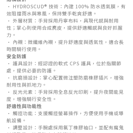
• HYDROSCUD® 技術：內建 100% 防水透氣膜，有
效阻擋雨水與寒風，保持雙手乾爽舒適。
• 外層材質：手背採用丹寧布料，具現代感與耐用
性；掌心則使用合成麂皮，提供舒適觸感與良好抓握
力。
• 內襯：微纖維內襯，提升舒適度與透氣性，適合長
時間騎行使用。
安全防護
• 護具設計：經認證的軟式 CPS 護具，位於指關節
處，提供必要的防護。
• 抗磨損設計：掌心配置微注塑防磨橡膠插片，增強
耐用性與抓地力。
• 反光元素：手背採用全息反光印刷，提升夜間能見
度，增強騎行安全性。
舒適性與功能性
• 觸控功能：支援觸控螢幕操作，方便使用手機或導
航設備。
• 調整設計：手腕處採用氯丁橡膠袖口，並配有魔鬼