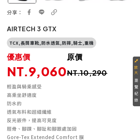
分享：
AIRTECH 3 GTX
TCX,長筒車靴,防水透氣,防摔,騎士,重機
優惠價
原價
NT.9,060
NT.10,290
瀏
輕盈與騎乘感受
覽
紀
高乘坐舒適度
錄
防水的
透氣布料和超細纖維
反光嵌件，提高可見度
脛骨、腳踝、腳趾和腳跟處加固
Gore-Tex Extended Comfort 膜