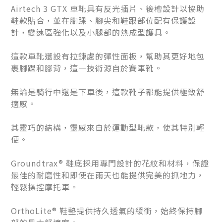
Airtech 3 GTX 車靴具有反光插片、後槽設計以協助
鞋款貼合，並在腳踝、腳尖和鞋跟部位配有保護設
計，變速區強化以及小腿部的熱成型護具。
這款車靴還設有拉鍊處的彈性面板，幫助其更好地包
裹腳踝和腳背，這一技術源自於賽車靴。
無論是騎行中還是下車後，這款靴子都能提供極致舒
適感。
其靈巧的結構，靈感來自於運動型靴款，使其特別輕
便。
Groundtrax® 鞋底採用專門設計的花紋和材料，保證
最佳的耐磨性和即使在雨天也能提供完美的抓地力，
輕鬆操控摩托車。
OrthoLite® 鞋墊提供持久透氣的緩衝，始終保持腳