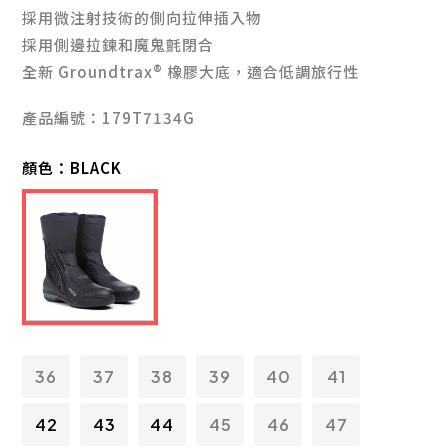
採用微注射技術的側向拉伸插入物
採用側邊拉鍊和魔鬼氈閉合
全新 Groundtrax® 橡膠大底，適合低調旅行性
產品編號：179T7134G
顏色：
BLACK
36
37
38
39
40
41
42
43
44
45
46
47