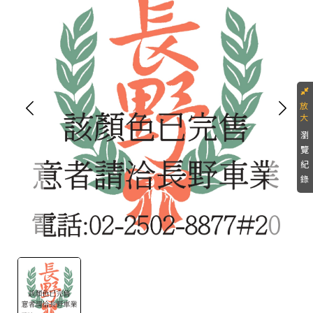
瀏
覽
紀
錄