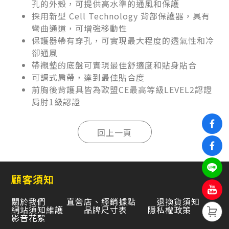
孔的外殼，可提供高水準的通風和保護
採用新型 Cell Technology 背部保護器，具有
彎曲通道，可增強移動性
保護器帶有穿孔，可實現最大程度的透氣性和冷
卻通風
帶襯墊的底盤可實現最佳舒適度和貼身貼合
可調式肩帶，達到最佳貼合度
前胸後背護具皆為歐盟CE最高等級LEVEL2認證
肩肘1級認證
顧客須知
關於我們
直營店、經銷據點
退換貨須知
網站須知維護
品牌尺寸表
隱私權政策
影音花絮