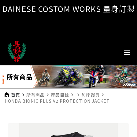
DAINESE COSTOM WORKS 量身訂製
所有商品
首頁
navigate_next
所有商品
navigate_next
產品目錄
navigate_next
navigate_next
防摔護具
navigate_next
HONDA BIONIC PLUS V2 PROTECTION JACKET