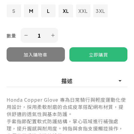
S
M
L
XL
XXL
3XL
數量
描述
Honda Copper Glove 專為日常騎行與輕度運動化使
用設計，採用柔軟耐磨的合成皮革搭配網布材質，提
供舒適的透氣性與基本防護。
手套指節配置軟式防護結構，掌心區域進行補強處
理，提升握感與耐用度。拇指與食指支援觸控操作，