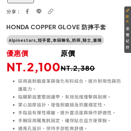
分享：
HONDA COPPER GLOVE 防摔手套
瀏
覽
Alpinestars,短手套,本田聯名,防摔,騎士,重機
紀
錄
優惠價
原價
NT.2,100
NT.2,380
採用高耐磨皮革與強化布料結合，提升耐用性與防
護能力。
指關節設置堅固護甲，有效抵擋撞擊與刮擦。
掌心加厚設計，增強耐磨損及抓握穩定性。
手指設有彈性褶皺，提升靈活度與操作舒適性。
手腕採用魔鬼氈固定，確保貼合且方便穿脫。
通風孔設計，保持手部乾爽舒適。