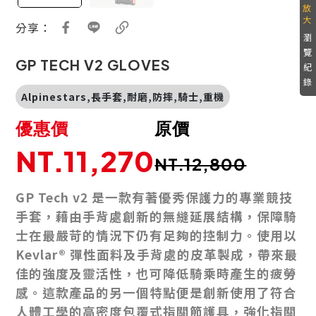
分享：
瀏
覽
GP TECH V2 GLOVES
紀
錄
Alpinestars,長手套,耐磨,防摔,騎士,重機
優惠價
原價
NT.11,270
NT.12,800
GP Tech v2 是一款有著優秀保護力的專業競技
手套，藉由手背處創新的無縫延展結構，保障騎
士在最嚴苛的情況下仍有足夠的控制力。使用以
Kevlar® 彈性面料及手背處的皮革製成，帶來最
佳的強度及靈活性，也可降低騎乘時產生的疲勞
感。這款產品的另一個特點便是創新使用了符合
人體工學的高密度包覆式指關節護具，強化指關