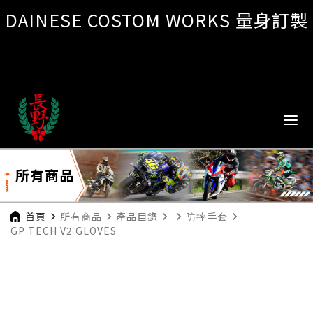
DAINESE COSTOM WORKS 量身訂製
所有商品
首頁
navigate_next
所有商品
navigate_next
產品目錄
navigate_next
navigate_next
防摔手套
navigate_next
GP TECH V2 GLOVES