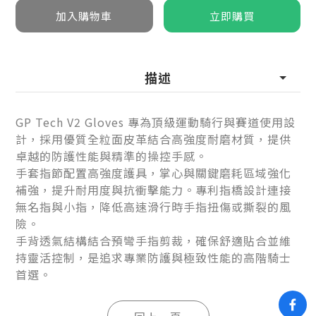
描述
GP Tech V2 Gloves 專為頂級運動騎行與賽道使用設
計，採用優質全粒面皮革結合高強度耐磨材質，提供
卓越的防護性能與精準的操控手感。
手套指節配置高強度護具，掌心與關鍵磨耗區域強化
補強，提升耐用度與抗衝擊能力。專利指橋設計連接
無名指與小指，降低高速滑行時手指扭傷或撕裂的風
險。
手背透氣結構結合預彎手指剪裁，確保舒適貼合並維
持靈活控制，是追求專業防護與極致性能的高階騎士
首選。