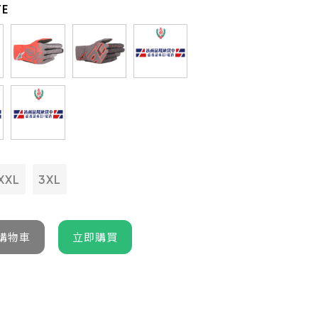
TE
XXL
3XL