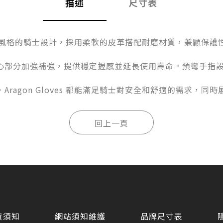
描述
尺寸表
為喜歡運動風格的騎士設計，採用柔軟的皮革搭配耐磨材質，兼顧
心部分加強補強，提供穩定握感並延長使用壽命。預彎手指
ragon Gloves 都能滿足騎士對安全和舒適的需求，同
貨須知
網站須知維護
品牌尺寸表