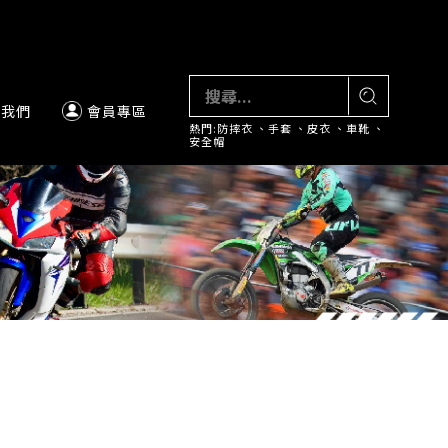
絡我們
會員專區
熱門:
防摔衣
、
手套
、
皮衣
、
車靴
、
安全帽