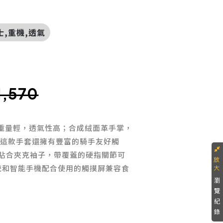
騎士,重機,透氣
價
1,570
構，重量輕，透氣性高；合成絨面革手掌，
 這款手套還擁有豐富的騎手友好觸
貼合夾克袖子，帶覆蓋的硬指關節可
系統和智能手機配合使用的觸摸屏兼容食
瀏
覽
紀
錄