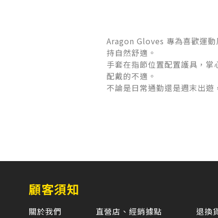
Aragon Gloves 專
持自然舒適。
手套在指節位置配置護具，掌
配戴的不適。
不論是日常通勤還是週末出遊，A
顧客須知
關於我們
直營店、經銷據點
退換