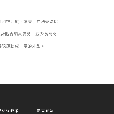
保護性和靈活度，讓雙手在騎乘時保
設計貼合騎乘姿勢，減少長時間
時展現運動感十足的外型。
隱私權政策
影音花絮