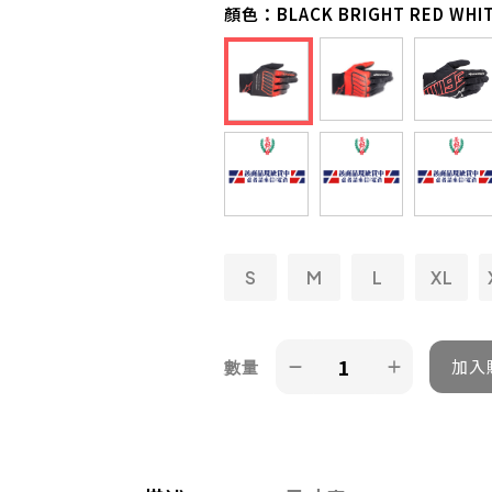
顏色：
BLACK BRIGHT RED WHI
S
M
L
XL
數量