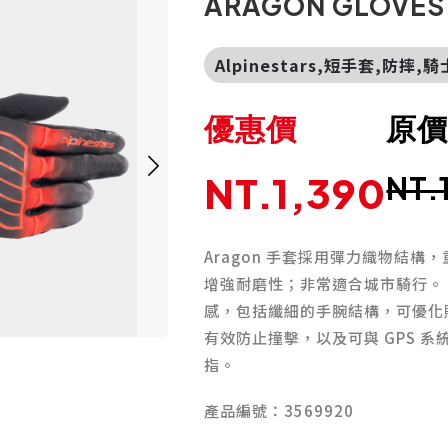
ARAGON GLOVES
Alpinestars,短手套,防摔,
優惠價
原
NT.1,390
NT.
Aragon 手套採用彈力織物結
增強耐磨性；非常適合城市騎行。
感，包括纖細的手腕結構，可優化
有效防止撞擊，以及可與 GPS 
指。
產品編號：3569920