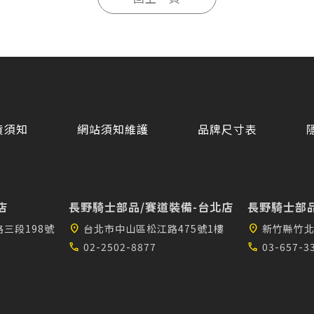
貨須知
網站須知維護
品牌尺寸表
店
長野騎士部品/賽道裝備-台北店
長野騎士部品
三段198號
location_on
台北市中山區松江路475號1樓
location_on
新竹縣竹北
call
02-2502-8877
call
03-657-3