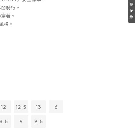
覽
休閒騎行。
紀
節穿著。
錄
r 風格。
12
12.5
13
6
8.5
9
9.5