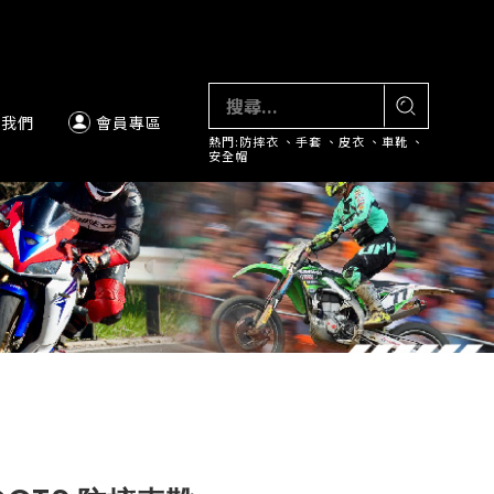
絡我們
會員專區
熱門:
防摔衣
、
手套
、
皮衣
、
車靴
、
安全帽