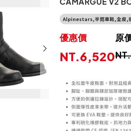
CAMARGUE V2 
Alpinestars,半筒車靴,全
優惠價
原
NT.6,520
NT
全粒面牛皮鞋面，耐用且經
腳趾、腳跟與踝部加厚硬殼
方便的側邊拉鍊設計，搭配
側面彈性皮革束帶，提升活
可更換 EVA 鞋墊，提供良
專利硫化橡膠鞋底，抓地力
通過歐盟 CE 認證（EN 136