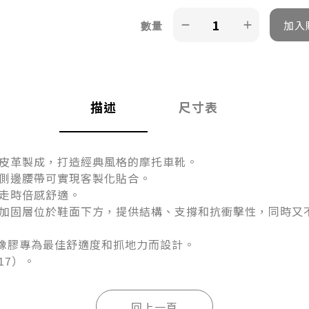
數量
描述
尺寸表
皮革製成，打造經典風格的摩托車靴。
側邊腰帶可實現客製化貼合。
走時倍感舒適。
加固層位於鞋面下方，提供結構、支撐和抗衝擊性，同時又
特的硫化橡膠專為最佳舒適度和抓地力而設計。
017）。