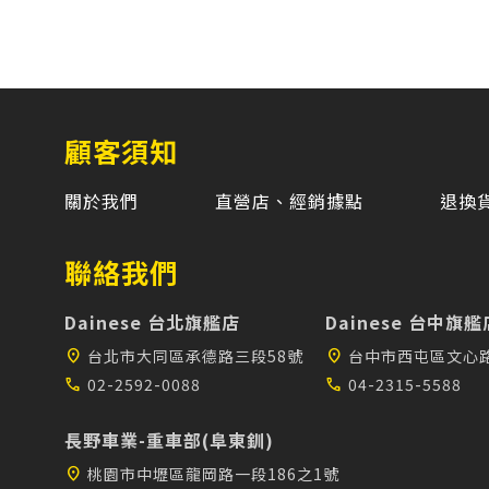
顧客須知
關於我們
直營店、經銷據點
退換
聯絡我們
Dainese 台北旗艦店
Dainese 台中旗艦
location_on
台北市大同區承德路三段58號
location_on
台中市西屯區文心路
call
02-2592-0088
call
04-2315-5588
長野車業-重車部(阜東釧)
location_on
桃園市中壢區龍岡路一段186之1號