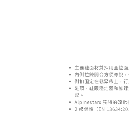
主要鞋面材質採用全粒面
內側拉鍊開合方便穿脫，
側扣固定在鬆緊帶上，行
鞋頭、鞋跟穩定器和腳踝
感。
Alpinestars 獨
2 級保護（EN 13634:2