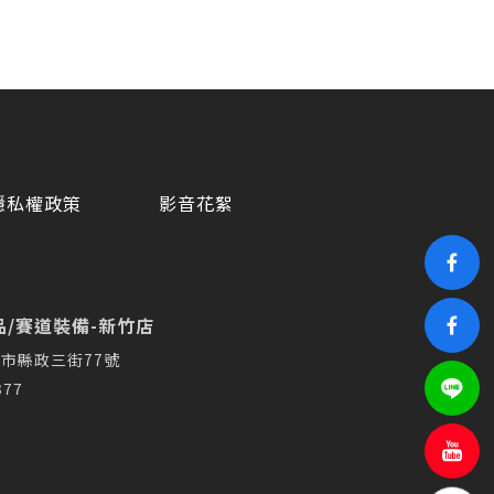
隱私權政策
影音花絮
/賽道裝備-新竹店
市縣政三街77號
377