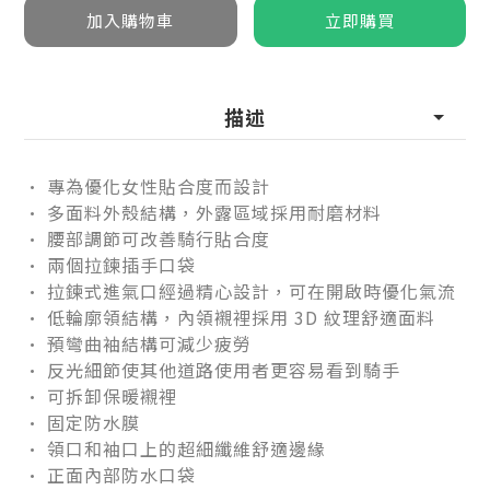
描述
• 專為優化女性貼合度而設計
• 多面料外殼結構，外露區域採用耐磨材料
• 腰部調節可改善騎行貼合度
• 兩個拉鍊插手口袋
• 拉鍊式進氣口經過精心設計，可在開啟時優化氣流
• 低輪廓領結構，內領襯裡採用 3D 紋理舒適面料
• 預彎曲袖結構可減少疲勞
• 反光細節使其他道路使用者更容易看到騎手
• 可拆卸保暖襯裡
• 固定防水膜
• 領口和袖口上的超細纖維舒適邊緣
• 正面內部防水口袋