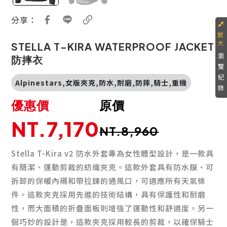
分享：
STELLA T-KIRA WATERPROOF JACKET
瀏
防摔衣
覽
紀
Alpinestars,女版夾克,防水,耐磨,防摔,騎士,重機
錄
優惠價
原價
NT.7,170
NT.8,960
Stella T-Kira v2 防水外套專為女性體型設計，是一款具
有簡潔、運動剪裁的紡織夾克。這款外套具有防水膜、可
拆卸的保暖內襯和帶拉鍊的通風口，可適應所有天氣條
件。這款夾克採用先進的技術結構，具有保護性和耐磨
性，而大面積的折疊面板則增強了運動性和舒適度。另一
個巧妙的設計是，這款夾克採用較長的剪裁，以確保騎士