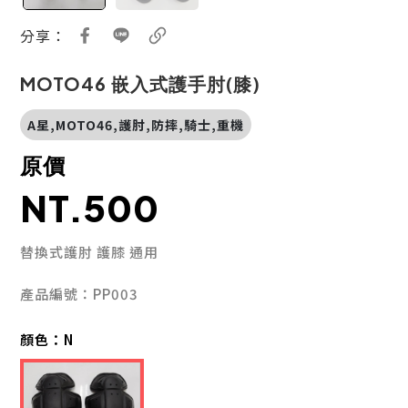
分享：
MOTO46 嵌入式護手肘(膝)
A星,MOTO46,護肘,防摔,騎士,重機
原價
NT.500
替換式護肘 護膝 通用
產品編號：PP003
顏色：
N