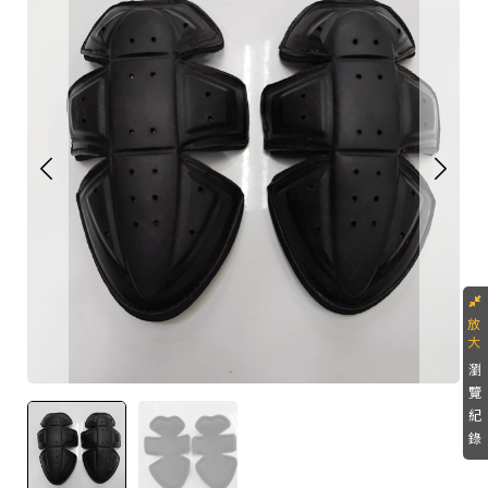
瀏
覽
紀
錄