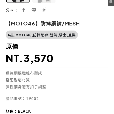
錄
分享：
【MOTO46】防摔網褲/MESH
A星,MOTO46,防摔網褲,透氣,騎士,重機
原價
NT.3,570
透氣網眼纖維布製成
搭配耐磨材質
彈性腰身配有扣子調整
產品編號：TP002
顏色：
BLACK