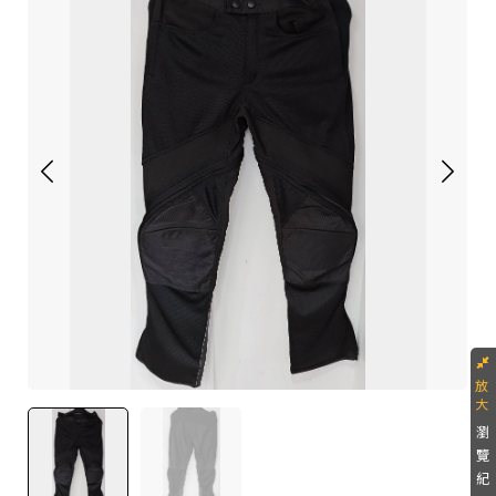
瀏
覽
紀