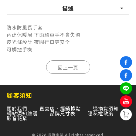
描述
防水防風長手套
內建保暖層 下雨騎車手不會失溫
反光條設計 夜間行車更安全
可觸控手機
顧客須知
關於我們
直營店、經銷據點
退換貨須知
網站須知維護
品牌尺寸表
隱私權政策
影音花絮
© 2026 長野車業 All rights reserved.