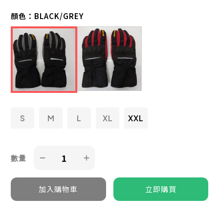
顏色：
BLACK/GREY
S
M
L
XL
XXL
數量