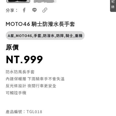
紀
錄
分享：
MOTO46 騎士防潑水長手套
A星,MOTO46,手套,防潑水,防摔,騎士,重機
原價
NT.999
防水防風長手套
內建保暖層 下雨騎車手不會失溫
反光條設計 夜間行車更安全
可觸控手機
產品編號：TGL018