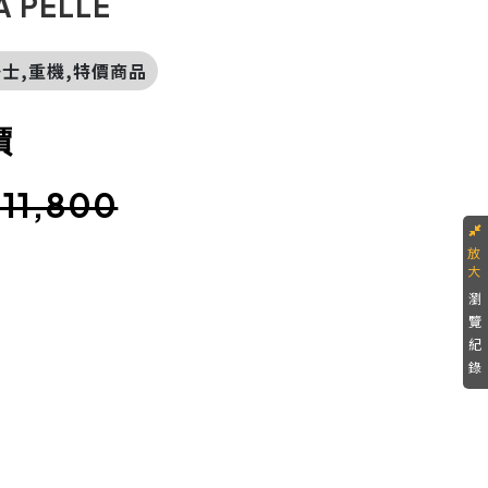
A PELLE
,騎士,重機,特價商品
價
.11,800
瀏
覽
紀
錄