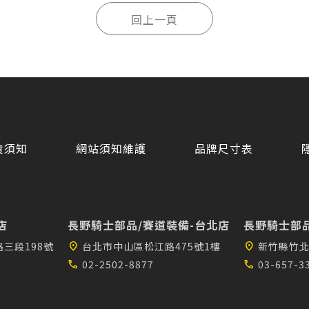
貨須知
網站須知維護
品牌尺寸表
店
長野騎士部品/賽道裝備-台北店
長野騎士部品
三段198號
location_on
台北市中山區松江路475號1樓
location_on
新竹縣竹北
call
02-2502-8877
call
03-657-3