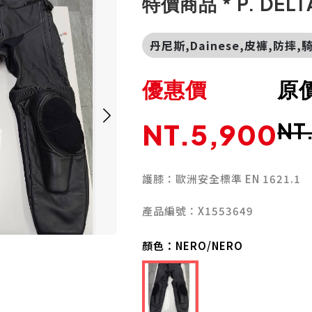
特價商品 * P. DELT
丹尼斯,Dainese,皮褲,防摔
優惠價
原
NT.5,900
NT
護膝：歐洲安全標準 EN 1621.1
產品編號：X1553649
顏色：
NERO/NERO