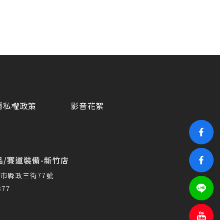
隱私權政策
影音花絮
/賽道裝備-新竹店
市縣政三街77號
377