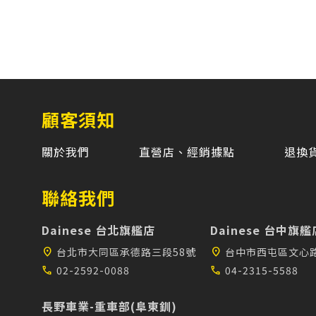
顧客須知
關於我們
直營店、經銷據點
退換
聯絡我們
Dainese 台北旗艦店
Dainese 台中旗艦
location_on
台北市大同區承德路三段58號
location_on
台中市西屯區文心路
call
02-2592-0088
call
04-2315-5588
長野車業-重車部(阜東釧)