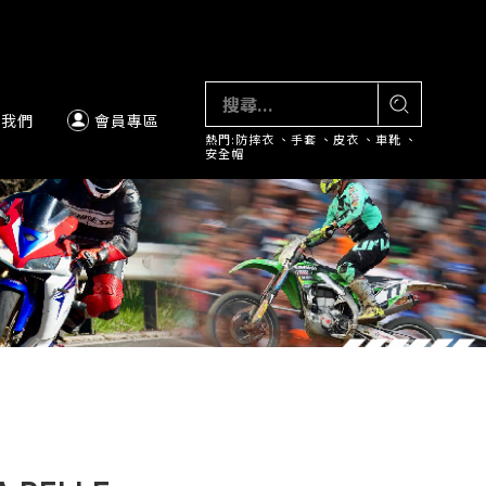
絡我們
會員專區
熱門:
防摔衣
、
手套
、
皮衣
、
車靴
、
安全帽