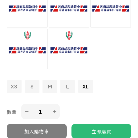
XS
S
M
L
XL
數量