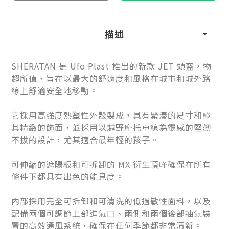
描述
SHERATAN 是 Ufo Plast 推出的新款 JET 頭盔，物
超所值，旨在以最大的舒適度和風格在城市和城外路
線上舒適安全地移動。
它採用高強度熱塑性外殼製成，具有緊湊的尺寸和極
其精緻的飾面，並採用以越野摩托車線為靈感的堅韌
不拔的設計，尤其適合最年輕的孩子。
可伸縮的遮陽板和可拆卸的 MX 衍生頂峰確保在所有
條件下都具有出色的能見度。
內部採用完全可拆卸和可清洗的低過敏性面料，以及
配備兩個可調節上部進氣口、兩側和兩個後部抽氣裝
置的高效通風系統，確保在任何季節都非常清新。