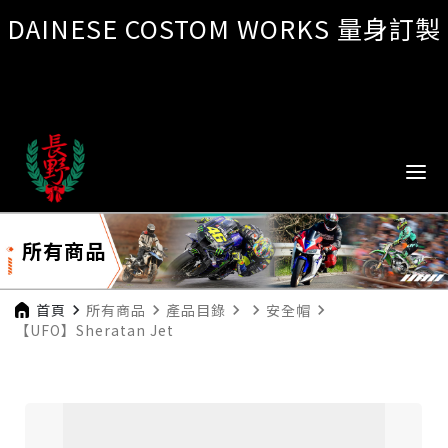
DAINESE COSTOM WORKS 量身訂製
所有商品
首頁
navigate_next
所有商品
navigate_next
產品目錄
navigate_next
navigate_next
安全帽
navigate_next
【UFO】Sheratan Jet