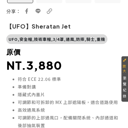
分享：
【UFO】Sheratan Jet
UFO,安全帽,技術車帽,3/4罩,通風,防摔,騎士,重機
原價
NT.3,880
瀏
符合 ECE 22.06 標準
覽
準備對講
紀
隱藏式內墨片
錄
可調節和可拆卸的 MX 上部遮陽板，適合道路使用
高效通風系統
可調節的上部通風口，配備關閉系統、內部通道和
後部抽氣裝置