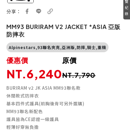
覽
紀
分享：
錄
MM93 BURIRAM V2 JACKET *ASIA 亞版
防摔衣
Alpinestars,93聯名夾克,亞洲版,防摔,騎士,重機
優惠價
原價
NT.6,240
NT.7,790
BURIRAM v2 JK ASIA MM93聯名款
休閒款式防摔衣
基本四件式護具(前胸後背可另外選購)
MM93聯名新配色
護具皆為CE認證一級護具
輕薄好穿無負擔