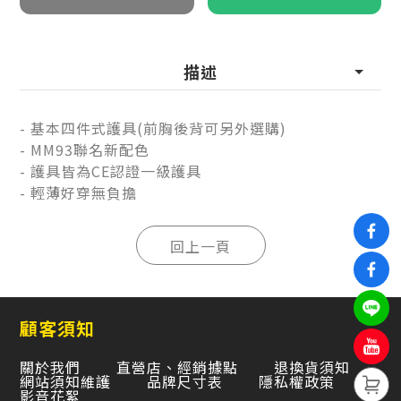
描述
- 基本四件式護具(前胸後背可另外選購)
- MM93聯名新配色
- 護具皆為CE認證一級護具
- 輕薄好穿無負擔
顧客須知
關於我們
直營店、經銷據點
退換貨須知
網站須知維護
品牌尺寸表
隱私權政策
影音花絮