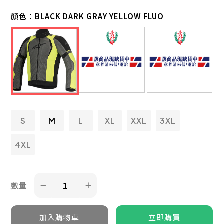
顏色：
BLACK DARK GRAY YELLOW FLUO
S
M
L
XL
XXL
3XL
4XL
數量