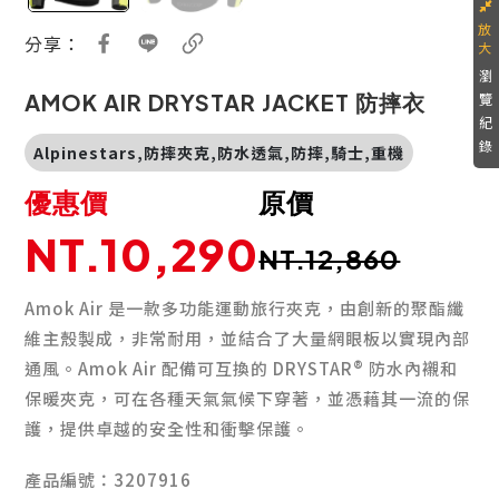
分享：
瀏
AMOK AIR DRYSTAR JACKET 防摔衣
覽
紀
錄
Alpinestars,防摔夾克,防水透氣,防摔,騎士,重機
優惠價
原價
NT.10,290
NT.12,860
Amok Air 是一款多功能運動旅行夾克，由創新的聚酯纖
維主殼製成，非常耐用，並結合了大量網眼板以實現內部
通風。Amok Air 配備可互換的 DRYSTAR® 防水內襯和
保暖夾克，可在各種天氣氣候下穿著，並憑藉其一流的保
護，提供卓越的安全性和衝擊保護。
產品編號：3207916