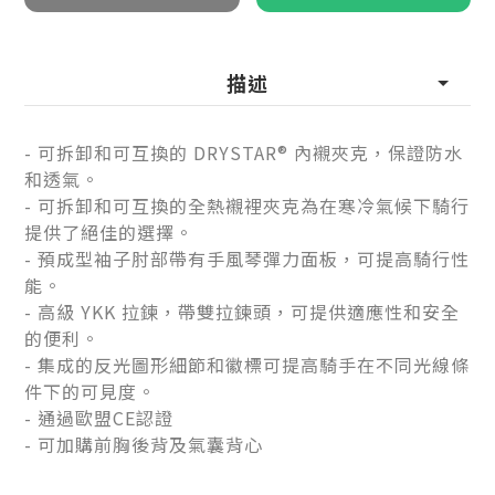
描述
- 可拆卸和可互換的 DRYSTAR® 內襯夾克，保證防水
和透氣。
- 可拆卸和可互換的全熱襯裡夾克為在寒冷氣候下騎行
提供了絕佳的選擇。
- 預成型袖子肘部帶有手風琴彈力面板，可提高騎行性
能。
- 高級 YKK 拉鍊，帶雙拉鍊頭，可提供適應性和安全
的便利。
- 集成的反光圖形細節和徽標可提高騎手在不同光線條
件下的可見度。
- 通過歐盟CE認證
- 可加購前胸後背及氣囊背心