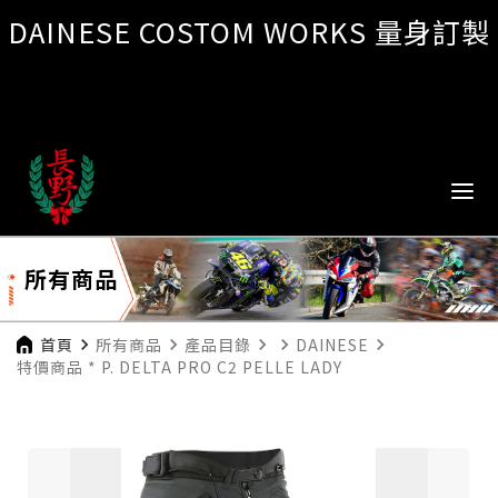
DAINESE COSTOM WORKS 量身訂製
所有商品
首頁
navigate_next
所有商品
navigate_next
產品目錄
navigate_next
navigate_next
DAINESE
navigate_next
特價商品 * P. DELTA PRO C2 PELLE LADY