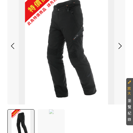
瀏
覽
紀
錄