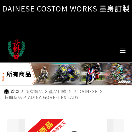
DAINESE COSTOM WORKS 量身訂製
所有商品
首頁
navigate_next
所有商品
navigate_next
產品目錄
navigate_next
navigate_next
DAINESE
navigate_next
特價商品 P. ADINA GORE-TEX LADY